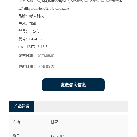
英文名称：
5-(3-(4,6-diphenyl-1,3,5-triazin-2-yl)phenyl)-7,7-dimethyl-
5,7-dihydroindeno[2,1-b]carbazole
品牌：
绿人科技
产地：
邯郸
型号：
可定制
货号：
GG-C07
cas：
1257248-13-7
发布日期：
2023-08-02
更新日期：
2026-05-22
发送咨询信息
产品详请
产地
邯郸
GG-C07
货号