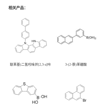
相关产品：
联苯基)二氢吲哚并[2,3-a]咔
3-(2-萘)苯硼酸
唑