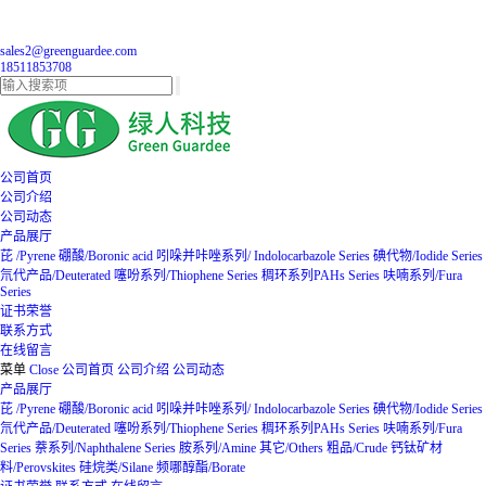
sales2@greenguardee.com
18511853708
公司首页
公司介绍
公司动态
产品展厅
芘 /Pyrene
硼酸/Boronic acid
吲哚并咔唑系列/ Indolocarbazole Series
碘代物/Iodide Series
氘代产品/Deuterated
噻吩系列/Thiophene Series
稠环系列PAHs Series
呋喃系列/Fura
Series
证书荣誉
联系方式
在线留言
菜单
Close
公司首页
公司介绍
公司动态
产品展厅
芘 /Pyrene
硼酸/Boronic acid
吲哚并咔唑系列/ Indolocarbazole Series
碘代物/Iodide Series
氘代产品/Deuterated
噻吩系列/Thiophene Series
稠环系列PAHs Series
呋喃系列/Fura
Series
萘系列/Naphthalene Series
胺系列/Amine
其它/Others
粗品/Crude
钙钛矿材
料/Perovskites
硅烷类/Silane
频哪醇酯/Borate