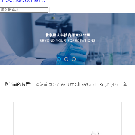
证书荣誉
联系方式
在线留言
您当前的位置：
网站首页
>
产品展厅
>
粗品/Crude
>
5-(3'-(4,6-二苯
基-1,3,5-三嗪-2-基)[1,1'-联苯基]-3-基)-7,7-二甲基-5,7-二氢吲哚[2,1-
B]并咔唑