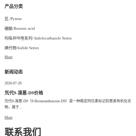
产品分类
芘 /Pyrene
硼酸/Boronic acid
吲哚并咔唑系列/ Indolocarbazole Series
碘代物/Iodide Series
More
新闻动态
2026-07-28
氘代9-溴蒽-D9价格
氘代9-溴蒽-D9（9-Bromoanthracene-D9）是一种稳定同位素标记的蒽类有机化合
物，属于...
More
联系我们