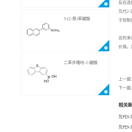
反应选
氘代
2-
3-(2-萘)苯硼酸
于控制
总的来
价值。
二苯并噻吩-2-硼酸
上一篇
下一篇
相关
氘代9-
氘代9-