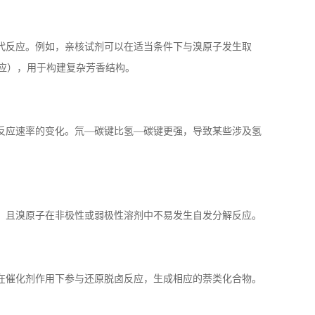
代反应。例如，亲核试剂可以在适当条件下与溴原子发生取
应），用于构建复杂芳香结构。
反应速率的变化。氘—碳键比氢—碳键更强，导致某些涉及氢
，且溴原子在非极性或弱极性溶剂中不易发生自发分解反应。
在催化剂作用下参与还原脱卤反应，生成相应的萘类化合物。