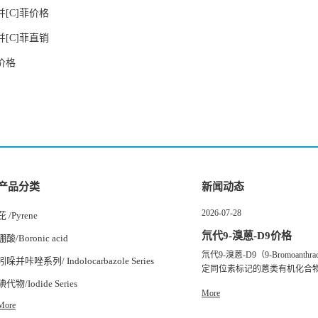
并[C]菲价格
并[C]菲直销
价格
产品分类
新闻动态
2026-07-28
芘 /Pyrene
氘代9-溴蒽-D9价格
硼酸/Boronic acid
氘代9-溴蒽-D9（9-Bromoanth
吲哚并咔唑系列/ Indolocarbazole Series
定同位素标记的蒽类有机化合物，
碘代物/Iodide Series
More
More