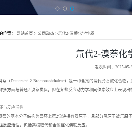
的位置：
网站首页
>
公司动态
>
氘代2-溴萘化学性质
氘代2-溴萘化
发表时间：2025-05-3
溴萘（
Deuterated 2-Bromonaphthalene
）是一种含氘的溴代芳香族化合物，
许多方面与普通
2-
溴萘类似，但在某些反应动力学和同位素效应上表现出
征与反应活性
溴萘的基本分子结构为萘环上第
2
位连接有溴原子，且部分氢原子被氘原
烃反应活性，包括亲核取代和金属催化偶联反应。