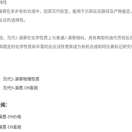
择性
溴萘在多步有机合成中，因其氘代标签，能用于示踪反应路径及产物鉴定
反应的选择性。
说，氘代
2-
溴萘在化学性质上与普通
2-
溴萘相似，具有典型的卤代芳烃反
其稳定的化学性质和丰富的反应活性使其成为有机合成和同位素标记研究
：
氘代2-溴萘物理性质
：
氘代9-溴蒽-D9直销
新闻：
溴蒽-D9价格
溴蒽-D9直销