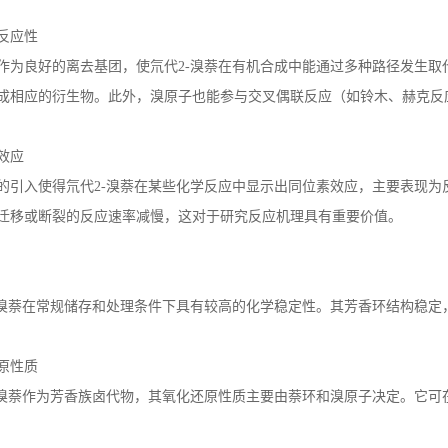
反应性
作为良好的离去基团，使氘代
2-
溴萘在有机合成中能通过多种路径发生取
成相应的衍生物。此外，溴原子也能参与交叉偶联反应（如铃木、赫克反
效应
的引入使得氘代
2-
溴萘在某些化学反应中显示出同位素效应，主要表现为
迁移或断裂的反应速率减慢，这对于研究反应机理具有重要价值。
溴萘在常规储存和处理条件下具有较高的化学稳定性。其芳香环结构稳定
原性质
溴萘作为芳香族卤代物，其氧化还原性质主要由萘环和溴原子决定。它可