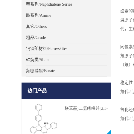
萘系列/Naphthalene Series
卤素的
胺系列/Amine
溴原子
其它/Others
代，生
粗品/Crude
同位素
钙钛矿材料/Perovskites
氘原子
硅烷类/Silane
（氘）
频哪醇酯/Borate
稳定性
热门产品
氘代
2-
联苯基)二氢吲哚并[2,3-
氧化还
a]咔唑
氘代
2-