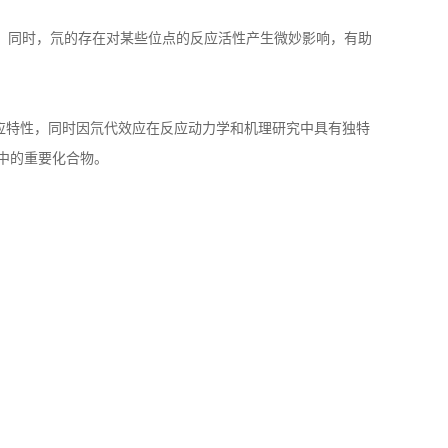
。同时，氘的存在对某些位点的反应活性产生微妙影响，有助
应特性，同时因氘代效应在反应动力学和机理研究中具有独特
中的重要化合物。