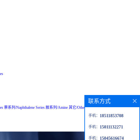
es
联系方式
es
萘系列/Naphthalene Series
胺系列/Amine
其它/Others
粗品/Crude
钙钛矿材
手机：
18511853708
手机：
15011132271
手机：
15045616674