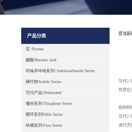
您当前
产品分类
芘 /Pyrene
硼酸/Boronic acid
吲哚并咔唑系列/ Indolocarbazole Series
氘代
2-
碘代物/Iodide Series
性质在
氘代产品/Deuterated
噻吩系列/Thiophene Series
结构特
稠环系列PAHs Series
氘代
2-
卤代芳
呋喃系列/Fura Series