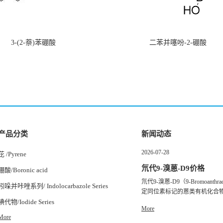
3-(2-萘)苯硼酸
二苯并噻吩-2-硼酸
产品分类
新闻动态
2026-07-28
芘 /Pyrene
氘代9-溴蒽-D9价格
硼酸/Boronic acid
氘代9-溴蒽-D9（9-Bromoanth
吲哚并咔唑系列/ Indolocarbazole Series
定同位素标记的蒽类有机化合物，
碘代物/Iodide Series
More
More