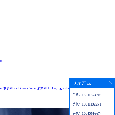
es
联系方式
es
萘系列/Naphthalene Series
胺系列/Amine
其它/Others
粗品/Crude
钙钛矿材
手机：
18511853708
手机：
15011132271
手机：
15045616674