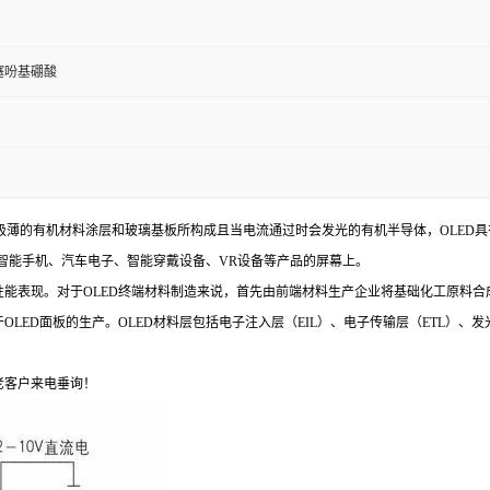
并噻吩基硼酸
即有机发光二极体，指采用极薄的有机材料涂层和玻璃基板所构成且当电流通过时会发光的有机半导体，
智能手机、汽车电子、智能穿戴设备、VR设备等产品的屏幕上。
屏的性能表现。对于OLED终端材料制造来说，首先由前端材料生产企业将基础化工原
LED面板的生产。OLED材料层包括电子注入层（EIL）、电子传输层（ETL）、发
老客户来电垂询！