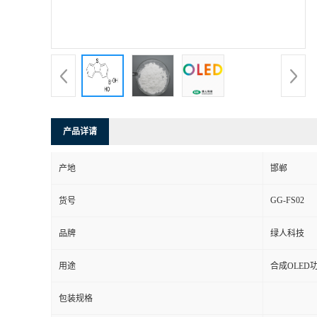
产品详请
产地
邯郸
GG-FS02
货号
品牌
绿人科技
用途
合成OLED
包装规格