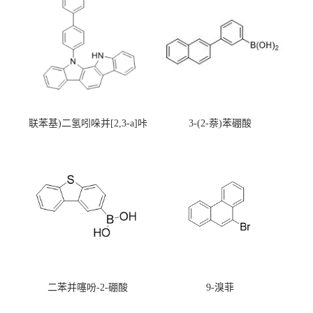
联苯基)二氢吲哚并[2,3-a]咔
3-(2-萘)苯硼酸
唑
二苯并噻吩-2-硼酸
9-溴菲