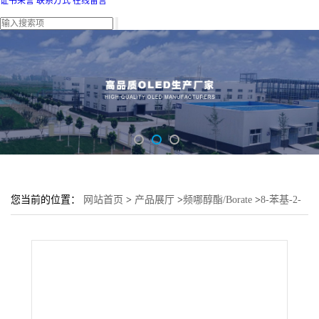
证书荣誉
联系方式
在线留言
您当前的位置：
网站首页
>
产品展厅
>
频哪醇酯/Borate
>
8-苯基-2-
萘硼酸频哪醇酯