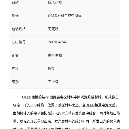
品牌
绿人科技
用途
OLED材料合成中间体
包装规格
可定制
2417084-74-1
CAS编号
别名
萘衍生物
99%
纯度
级别
工业级
OLED面板的结构 由两层电极材料中间沉淀终端材料，形成像三
明治一样的夹心结构，放置于基板材料之上。当OLED接通电源之后，
由阴极注入的电子和阳极注入的空穴将在发光层中结合，同时释放出能
量，以光的形式呈现出来。发光层材料的成分不同，所发出光的颜色也