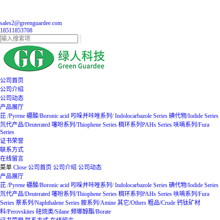
sales2@greenguardee.com
18511853708
公司首页
公司介绍
公司动态
产品展厅
芘 /Pyrene
硼酸/Boronic acid
吲哚并咔唑系列/ Indolocarbazole Series
碘代物/Iodide Series
氘代产品/Deuterated
噻吩系列/Thiophene Series
稠环系列PAHs Series
呋喃系列/Fura
Series
证书荣誉
联系方式
在线留言
菜单
Close
公司首页
公司介绍
公司动态
产品展厅
芘 /Pyrene
硼酸/Boronic acid
吲哚并咔唑系列/ Indolocarbazole Series
碘代物/Iodide Series
氘代产品/Deuterated
噻吩系列/Thiophene Series
稠环系列PAHs Series
呋喃系列/Fura
Series
萘系列/Naphthalene Series
胺系列/Amine
其它/Others
粗品/Crude
钙钛矿材
料/Perovskites
硅烷类/Silane
频哪醇酯/Borate