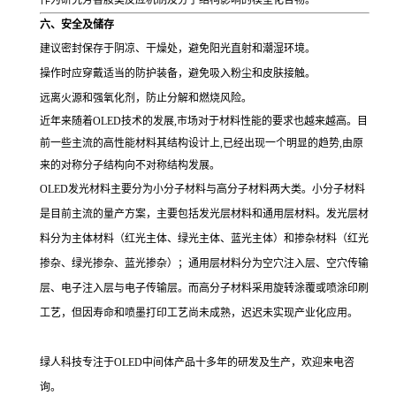
作为研究芳香胺类反应机制及分子结构影响的模型化合物。
六、安全及储存
建议密封保存于阴凉、干燥处，避免阳光直射和潮湿环境。
操作时应穿戴适当的防护装备，避免吸入粉尘和皮肤接触。
远离火源和强氧化剂，防止分解和燃烧风险。
近年来随着OLED技术的发展,市场对于材料性能的要求也越来越高。目
前一些主流的高性能材料其结构设计上,已经出现一个明显的趋势,由原
来的对称分子结构向不对称结构发展。
OLED发光材料主要分为小分子材料与高分子材料两大类。小分子材料
是目前主流的量产方案，主要包括发光层材料和通用层材料。发光层材
料分为主体材料（红光主体、绿光主体、蓝光主体）和掺杂材料（红光
掺杂、绿光掺杂、蓝光掺杂）；通用层材料分为空穴注入层、空穴传输
层、电子注入层与电子传输层。而高分子材料采用旋转涂覆或喷涂印刷
工艺，但因寿命和喷墨打印工艺尚未成熟，迟迟未实现产业化应用。
绿人科技专注于OLED中间体产品十多年的研发及生产，欢迎来电咨
询。