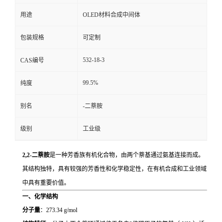
用途
OLED材料合成中间体
包装规格
可定制
532-18-3
CAS编号
99.5%
纯度
别名
-二萘胺
级别
工业级
2,2-二萘胺
是一种芳香族有机化合物，由两个萘基通过氨基连接而成。
其结构独特，具有较强的芳香性和化学稳定性，在有机合成和工业领域
中具有重要价值。
一、化学结构
分子量
：273.34 g/mol