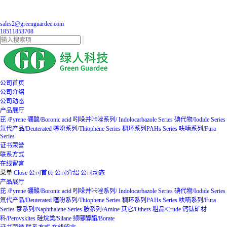
sales2@greenguardee.com
18511853708
公司首页
公司介绍
公司动态
产品展厅
芘 /Pyrene
硼酸/Boronic acid
吲哚并咔唑系列/ Indolocarbazole Series
碘代物/Iodide Series
氘代产品/Deuterated
噻吩系列/Thiophene Series
稠环系列PAHs Series
呋喃系列/Fura
Series
证书荣誉
联系方式
在线留言
菜单
Close
公司首页
公司介绍
公司动态
产品展厅
芘 /Pyrene
硼酸/Boronic acid
吲哚并咔唑系列/ Indolocarbazole Series
碘代物/Iodide Series
氘代产品/Deuterated
噻吩系列/Thiophene Series
稠环系列PAHs Series
呋喃系列/Fura
Series
萘系列/Naphthalene Series
胺系列/Amine
其它/Others
粗品/Crude
钙钛矿材
料/Perovskites
硅烷类/Silane
频哪醇酯/Borate