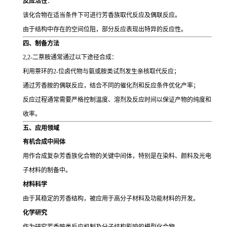
反应活性
：
该化合物在适当条件下可进行芳香族取代反应及偶联反应。
由于结构中存在的空间位阻，部分反应表现出特异的反应性。
四、制备方法
2,2-二萘胺通常通过以下途径合成：
利用萘环的2-位卤代物与氨或胺类试剂发生亲核取代反应；
通过芳香胺的偶联反应，结合不同的催化剂和反应条件优化产率；
反应过程通常需要严格控制温度、溶剂及反应时间以保证产物的纯度和
收率。
五、应用领域
有机合成中间体
用作合成复杂芳香族化合物的关键中间体，特别是在染料、颜料及光电
子材料的制备中。
材料科学
由于其稳定的芳香结构，被应用于高分子材料及功能材料的开发。
化学研究