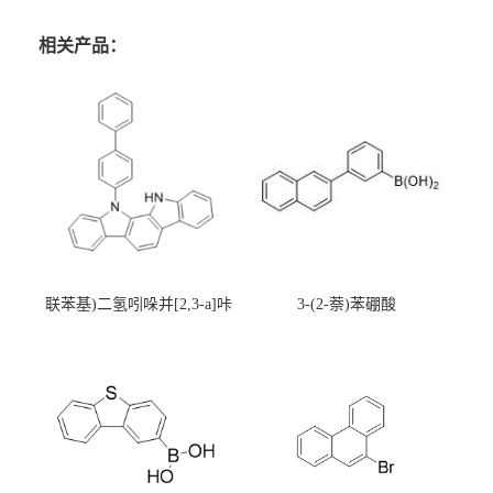
相关产品：
联苯基)二氢吲哚并[2,3-a]咔
3-(2-萘)苯硼酸
唑