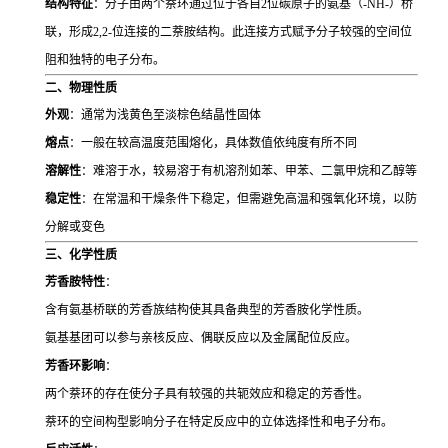
结构特征
：分子由两个萘环通过位于各自2位碳原子的氨基（-NH-）桥
联，形成2,2-位连接的二萘胺结构。此连接方式赋予分子较强的空间位
阻和独特的电子分布。
二、物理性质
外观
：通常为浅黄色至淡棕色结晶性固体
熔点
：一般在较高温度范围熔化，具体数值依纯度有所不同
溶解性
：难溶于水，较易溶于有机溶剂如苯、甲苯、二氯甲烷和乙醇等
稳定性
：在常温和干燥条件下稳定，但需避免高温和强氧化环境，以防
分解或变色
三、化学性质
芳香胺特性
：
含有氨基桥联的芳香族结构使其具备典型的芳香胺化学性质。
氨基基团可以参与亲核反应、偶联反应以及金属配位反应。
芳香环影响
：
两个萘环的存在使分子具有较强的共轭效应和稳定的芳香性。
萘环的空间构型影响分子在特定反应中的立体选择性和电子分布。