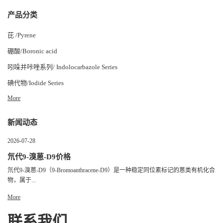
产品分类
芘 /Pyrene
硼酸/Boronic acid
吲哚并咔唑系列/ Indolocarbazole Series
碘代物/Iodide Series
More
新闻动态
2026-07-28
氘代9-溴蒽-D9价格
氘代9-溴蒽-D9（9-Bromoanthracene-D9）是一种稳定同位素标记的蒽类有机化合
物，属于...
More
联系我们