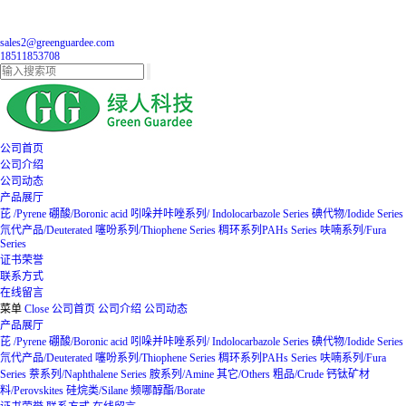
sales2@greenguardee.com
18511853708
公司首页
公司介绍
公司动态
产品展厅
芘 /Pyrene
硼酸/Boronic acid
吲哚并咔唑系列/ Indolocarbazole Series
碘代物/Iodide Series
氘代产品/Deuterated
噻吩系列/Thiophene Series
稠环系列PAHs Series
呋喃系列/Fura
Series
证书荣誉
联系方式
在线留言
菜单
Close
公司首页
公司介绍
公司动态
产品展厅
芘 /Pyrene
硼酸/Boronic acid
吲哚并咔唑系列/ Indolocarbazole Series
碘代物/Iodide Series
氘代产品/Deuterated
噻吩系列/Thiophene Series
稠环系列PAHs Series
呋喃系列/Fura
Series
萘系列/Naphthalene Series
胺系列/Amine
其它/Others
粗品/Crude
钙钛矿材
料/Perovskites
硅烷类/Silane
频哪醇酯/Borate