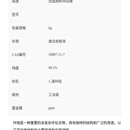
用途
合成材料中间体
型号
kg
包装规格
外观
类白色粉末
16807-11-7
CAS编号
99.5%
纯度
别名
1-溴咔咗
级别
工业级
ppm
重金属
咔唑是一种重要的含氮杂环化合物，具有独特的结构和广泛的用途。以