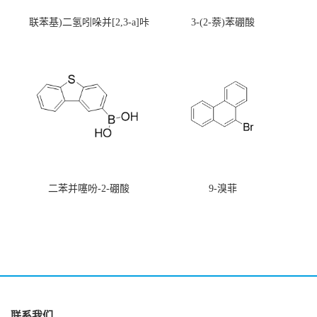
联苯基)二氢吲哚并[2,3-a]咔
3-(2-萘)苯硼酸
唑
二苯并噻吩-2-硼酸
9-溴菲
联系我们