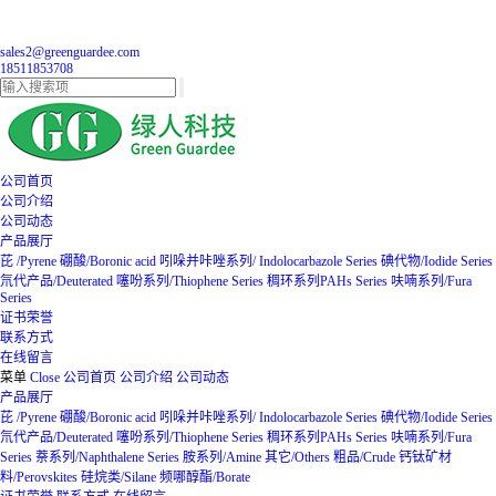
sales2@greenguardee.com
18511853708
公司首页
公司介绍
公司动态
产品展厅
芘 /Pyrene
硼酸/Boronic acid
吲哚并咔唑系列/ Indolocarbazole Series
碘代物/Iodide Series
氘代产品/Deuterated
噻吩系列/Thiophene Series
稠环系列PAHs Series
呋喃系列/Fura
Series
证书荣誉
联系方式
在线留言
菜单
Close
公司首页
公司介绍
公司动态
产品展厅
芘 /Pyrene
硼酸/Boronic acid
吲哚并咔唑系列/ Indolocarbazole Series
碘代物/Iodide Series
氘代产品/Deuterated
噻吩系列/Thiophene Series
稠环系列PAHs Series
呋喃系列/Fura
Series
萘系列/Naphthalene Series
胺系列/Amine
其它/Others
粗品/Crude
钙钛矿材
料/Perovskites
硅烷类/Silane
频哪醇酯/Borate