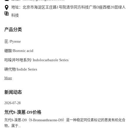
地址：北京市海淀区王庄路1号院清华同方科技广场D座西楼20层绿人
科技
产品分类
芘 /Pyrene
硼酸/Boronic acid
吲哚并咔唑系列/ Indolocarbazole Series
碘代物/Iodide Series
More
新闻动态
2026-07-28
氘代9-溴蒽-D9价格
氘代9-溴蒽-D9（9-Bromoanthracene-D9）是一种稳定同位素标记的蒽类有机化合
物，属于...