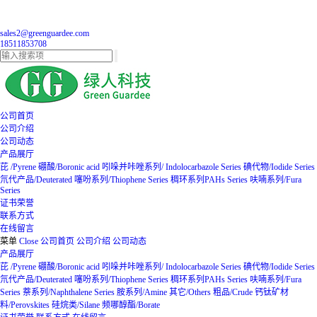
sales2@greenguardee.com
18511853708
公司首页
公司介绍
公司动态
产品展厅
芘 /Pyrene
硼酸/Boronic acid
吲哚并咔唑系列/ Indolocarbazole Series
碘代物/Iodide Series
氘代产品/Deuterated
噻吩系列/Thiophene Series
稠环系列PAHs Series
呋喃系列/Fura
Series
证书荣誉
联系方式
在线留言
菜单
Close
公司首页
公司介绍
公司动态
产品展厅
芘 /Pyrene
硼酸/Boronic acid
吲哚并咔唑系列/ Indolocarbazole Series
碘代物/Iodide Series
氘代产品/Deuterated
噻吩系列/Thiophene Series
稠环系列PAHs Series
呋喃系列/Fura
Series
萘系列/Naphthalene Series
胺系列/Amine
其它/Others
粗品/Crude
钙钛矿材
料/Perovskites
硅烷类/Silane
频哪醇酯/Borate