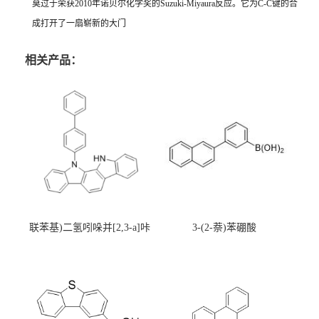
莫过于荣获2010年诺贝尔化学奖的Suzuki-Miyaura反应。它为C-C键的合
成打开了一扇崭新的大门
相关产品：
联苯基)二氢吲哚并[2,3-a]咔
3-(2-萘)苯硼酸
唑