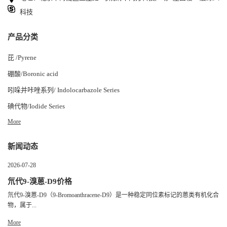
科技
产品分类
芘 /Pyrene
硼酸/Boronic acid
吲哚并咔唑系列/ Indolocarbazole Series
碘代物/Iodide Series
More
新闻动态
2026-07-28
氘代9-溴蒽-D9价格
氘代9-溴蒽-D9（9-Bromoanthracene-D9）是一种稳定同位素标记的蒽类有机化合
物，属于...
More