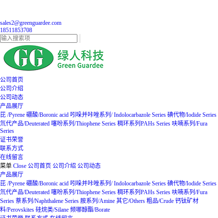
sales2@greenguardee.com
18511853708
公司首页
公司介绍
公司动态
产品展厅
芘 /Pyrene
硼酸/Boronic acid
吲哚并咔唑系列/ Indolocarbazole Series
碘代物/Iodide Series
氘代产品/Deuterated
噻吩系列/Thiophene Series
稠环系列PAHs Series
呋喃系列/Fura
Series
证书荣誉
联系方式
在线留言
菜单
Close
公司首页
公司介绍
公司动态
产品展厅
芘 /Pyrene
硼酸/Boronic acid
吲哚并咔唑系列/ Indolocarbazole Series
碘代物/Iodide Series
氘代产品/Deuterated
噻吩系列/Thiophene Series
稠环系列PAHs Series
呋喃系列/Fura
Series
萘系列/Naphthalene Series
胺系列/Amine
其它/Others
粗品/Crude
钙钛矿材
料/Perovskites
硅烷类/Silane
频哪醇酯/Borate