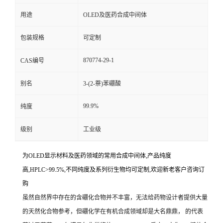
用途
OLED及医药合成中间体
包装规格
可定制
870774-29-1
CAS编号
别名
3-(2-萘)苯硼酸
99.9%
纯度
级别
工业级
为OLED显示材料及医药领域的常用合成中间体,产品纯度
高,HPLC>99.5%,不同纯度及系列衍生物均可定制,欢迎新老客户咨询订
购
虽然自然界中存在的含硼化合物并不丰富，无法给药物设计者提供大量
的天然化合物参考，但硼化学在有机合成领域却是大名鼎鼎， 的代表