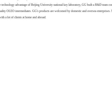
e technology advantage of Beijing University national key laboratory, GG built a R&D tea
uality OLEO intermediates. GG's products are welcomed by domestic and oversea enterprises. M
with a lot of clients at home and abroad.