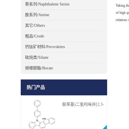
萘系列/Naphthalene Series
Taking th
of high q
胺系列/Amine
relations 
其它/Others
粗品/Crude
钙钛矿材料/Perovskites
硅烷类/Silane
频哪醇酯/Borate
热门产品
联苯基)二氢吲哚并[2,3-
a]咔唑