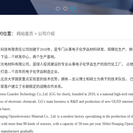
的位置：
网站首页
>
公司介绍
科技有限责任公司创建于2010年，是专门从事电子化学品材料研发、规模化生产、销
。下设—个研发中心，两个生产基地。
光电材料有限公司，是绿人投资建设的专业从事电子化学品生产的现代化工厂。 占地400
步打造—个百年的电子化学品制造企业。
托北京大学国家重点实验室的技术优势，拥有—支以博士和硕士为骨干的技术队伍， 已
多家客户建立了长期稳定的战略合作关系。
reen Guardee Technology Co.,Ltd. (GG for short), founded in 2010, is a national high-tech ente
ces of electronic chemicals. GG's main business is R&D and production of new OLED intermed
n bases.
qing Optoelectronics Material Co., Ltd. is a modern factory specializing in the production of 
 with more than 90 kinds of reactors, with a capacity of 50 tons per year. Hebei Huaqing Optoele
 manufacturer gradually.