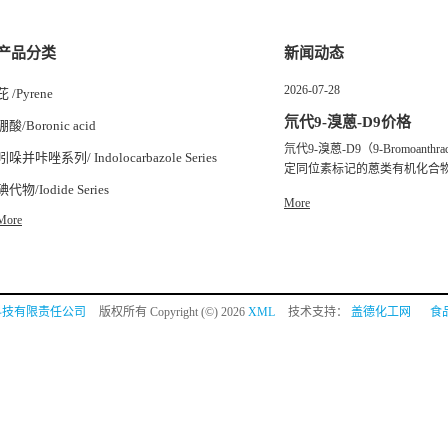
产品分类
新闻动态
2026-07-28
芘 /Pyrene
氘代9-溴蒽-D9价格
硼酸/Boronic acid
氘代9-溴蒽-D9（9-Bromoanth
吲哚并咔唑系列/ Indolocarbazole Series
定同位素标记的蒽类有机化合物，
碘代物/Iodide Series
More
More
科技有限责任公司
版权所有 Copyright (©) 2026
XML
技术支持：
盖德化工网
食