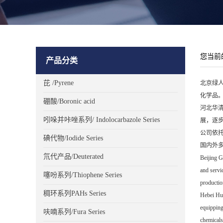
您当前
产品分类
芘 /Pyrene
北京绿人
化学品
硼酸/Boronic acid
河北华清
吲哚并咔唑系列/ Indolocarbazole Series
展，逐
公司依
碘代物/Iodide Series
国内外
氘代产品/Deuterated
Beijing G
and servi
噻吩系列/Thiophene Series
productio
稠环系列PAHs Series
Hebei Hua
equipping
呋喃系列/Fura Series
chemicals