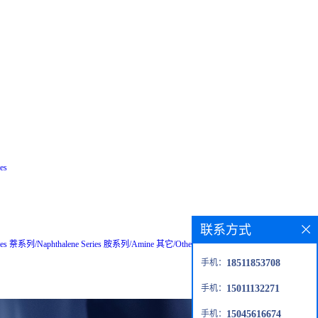
es
联系方式
es
萘系列/Naphthalene Series
胺系列/Amine
其它/Others
粗品/Crude
钙钛矿材
手机：
18511853708
手机：
15011132271
手机：
15045616674