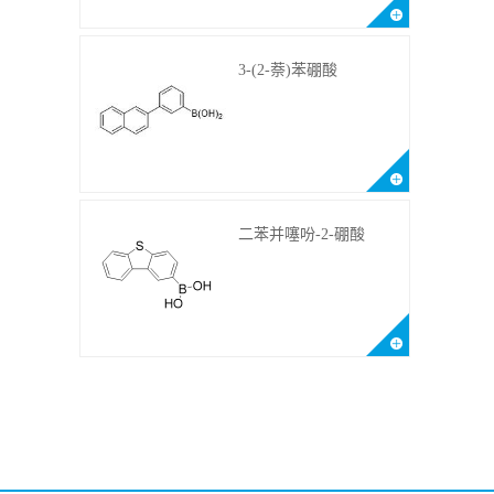
3-(2-萘)苯硼酸
二苯并噻吩-2-硼酸