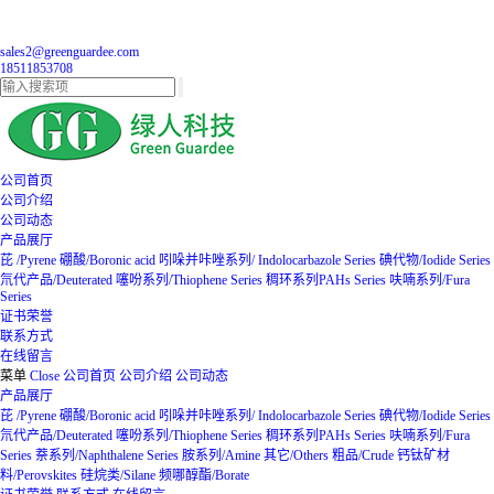
sales2@greenguardee.com
18511853708
公司首页
公司介绍
公司动态
产品展厅
芘 /Pyrene
硼酸/Boronic acid
吲哚并咔唑系列/ Indolocarbazole Series
碘代物/Iodide Series
氘代产品/Deuterated
噻吩系列/Thiophene Series
稠环系列PAHs Series
呋喃系列/Fura
Series
证书荣誉
联系方式
在线留言
菜单
Close
公司首页
公司介绍
公司动态
产品展厅
芘 /Pyrene
硼酸/Boronic acid
吲哚并咔唑系列/ Indolocarbazole Series
碘代物/Iodide Series
氘代产品/Deuterated
噻吩系列/Thiophene Series
稠环系列PAHs Series
呋喃系列/Fura
Series
萘系列/Naphthalene Series
胺系列/Amine
其它/Others
粗品/Crude
钙钛矿材
料/Perovskites
硅烷类/Silane
频哪醇酯/Borate