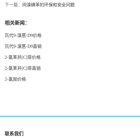
下一篇：
间溴碘苯的环保和安全问题
相关新闻：
氘代9-溴蒽-D9价格
氘代9-溴蒽-D9直销
2-氯苯并[C]菲价格
2-氯苯并[C]菲直销
2-氯屈价格
联系我们