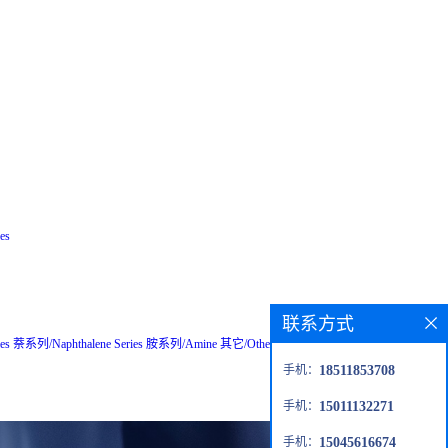
es
联系方式
es
萘系列/Naphthalene Series
胺系列/Amine
其它/Others
粗品/Crude
钙钛矿材
手机：
18511853708
手机：
15011132271
手机：
15045616674