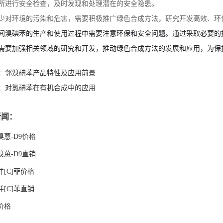
所进行安全检查，及时发现和处理潜在的安全隐患。
少对环境的污染和危害，需要积极推广绿色合成方法，研究开发高效、环
间溴碘苯的生产和使用过程中需要注意环保和安全问题。通过采取必要的
需要加强相关领域的研究和开发，推动绿色合成方法的发展和应用，为保
：
邻溴碘苯产品特性及应用前景
：
对氯碘苯在有机合成中的应用
新闻：
溴蒽-D9价格
溴蒽-D9直销
并[C]菲价格
并[C]菲直销
价格