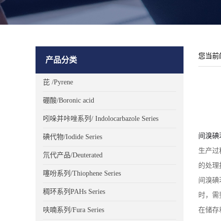
您当前
产品分类
芘 /Pyrene
硼酸/Boronic acid
吲哚并咔唑系列/ Indolocarbazole Series
间溴碘
碘代物/Iodide Series
生产过
氘代产品/Deuterated
的处理
噻吩系列/Thiophene Series
间溴碘
稠环系列PAHs Series
时，需
在储存
呋喃系列/Fura Series