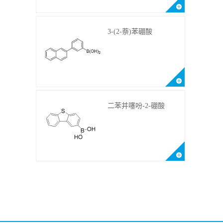
3-(2-萘)苯硼酸
二苯并噻吩-2-硼酸