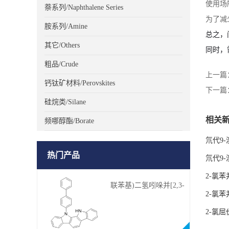
使用场
萘系列/Naphthalene Series
为了减
胺系列/Amine
总之，
其它/Others
同时，
粗品/Crude
上一篇
钙钛矿材料/Perovskites
下一篇
硅烷类/Silane
相关
频哪醇酯/Borate
氘代9-
热门产品
氘代9-
2-氯苯
联苯基)二氢吲哚并[2,3-
2-氯苯
a]咔唑
2-氯屈