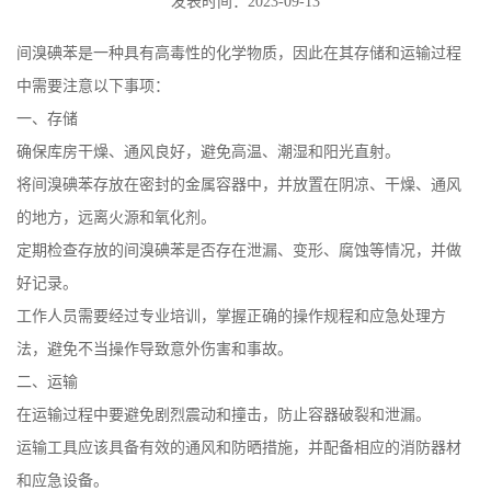
发表时间：2023-09-13
间溴碘苯是一种具有高毒性的化学物质，因此在其存储和运输过程
中需要注意以下事项：
一、存储
确保库房干燥、通风良好，避免高温、潮湿和阳光直射。
将间溴碘苯存放在密封的金属容器中，并放置在阴凉、干燥、通风
的地方，远离火源和氧化剂。
定期检查存放的间溴碘苯是否存在泄漏、变形、腐蚀等情况，并做
好记录。
工作人员需要经过专业培训，掌握正确的操作规程和应急处理方
法，避免不当操作导致意外伤害和事故。
二、运输
在运输过程中要避免剧烈震动和撞击，防止容器破裂和泄漏。
运输工具应该具备有效的通风和防晒措施，并配备相应的消防器材
和应急设备。