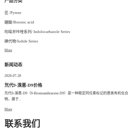
产品分类
芘 /Pyrene
硼酸/Boronic acid
吲哚并咔唑系列/ Indolocarbazole Series
碘代物/Iodide Series
More
新闻动态
2026-07-28
氘代9-溴蒽-D9价格
氘代9-溴蒽-D9（9-Bromoanthracene-D9）是一种稳定同位素标记的蒽类有机化合
物，属于...
More
联系我们