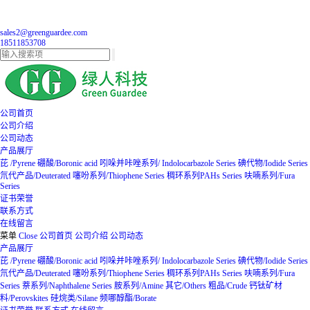
sales2@greenguardee.com
18511853708
公司首页
公司介绍
公司动态
产品展厅
芘 /Pyrene
硼酸/Boronic acid
吲哚并咔唑系列/ Indolocarbazole Series
碘代物/Iodide Series
氘代产品/Deuterated
噻吩系列/Thiophene Series
稠环系列PAHs Series
呋喃系列/Fura
Series
证书荣誉
联系方式
在线留言
菜单
Close
公司首页
公司介绍
公司动态
产品展厅
芘 /Pyrene
硼酸/Boronic acid
吲哚并咔唑系列/ Indolocarbazole Series
碘代物/Iodide Series
氘代产品/Deuterated
噻吩系列/Thiophene Series
稠环系列PAHs Series
呋喃系列/Fura
Series
萘系列/Naphthalene Series
胺系列/Amine
其它/Others
粗品/Crude
钙钛矿材
料/Perovskites
硅烷类/Silane
频哪醇酯/Borate