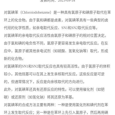
发表时间：2023-09-14
对氯碘苯（Chloroiodobenzene）是一种具有氯原子和碘原子取代在苯
环上的化合物。由于氯和碘都是卤素，对氯碘苯具有一些典型的卤
代烃的化学性质，如亲电取代反应、SN1和SN2取代反应等。
对氯碘苯的亲电取代反应活性由氯原子和碘原子的相对位置决定。
由于氯和碘的电负性不同，氯原子更容易发生亲电取代反应。在反
应中，氯原子被其他亲电试剂（如硫酸、氢氧化钠等）取代，形成
新的化合物。
对氯碘苯的SN1和SN2取代反应也具有较高活性。由于氯原子的体积
较小，其他烷基可以在其上发生亲核取代反应。这些反应是可逆
的，但通常情况下，反应是向亲核取代的方向进行。
此外，对氯碘苯还具有还原反应的特性。可以使用催化剂（如钯
碳）或还原剂（如氢化钠）将其还原为苯基。
对氯碘苯的合成方法主要有两种：一种是使用氯化剂和碘代剂在苯
环上发生取代反应；另一种是在苯环上先引入氯原子，然后再用碘