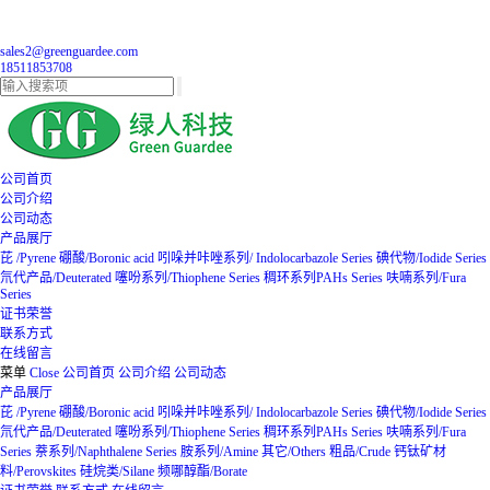
sales2@greenguardee.com
18511853708
公司首页
公司介绍
公司动态
产品展厅
芘 /Pyrene
硼酸/Boronic acid
吲哚并咔唑系列/ Indolocarbazole Series
碘代物/Iodide Series
氘代产品/Deuterated
噻吩系列/Thiophene Series
稠环系列PAHs Series
呋喃系列/Fura
Series
证书荣誉
联系方式
在线留言
菜单
Close
公司首页
公司介绍
公司动态
产品展厅
芘 /Pyrene
硼酸/Boronic acid
吲哚并咔唑系列/ Indolocarbazole Series
碘代物/Iodide Series
氘代产品/Deuterated
噻吩系列/Thiophene Series
稠环系列PAHs Series
呋喃系列/Fura
Series
萘系列/Naphthalene Series
胺系列/Amine
其它/Others
粗品/Crude
钙钛矿材
料/Perovskites
硅烷类/Silane
频哪醇酯/Borate