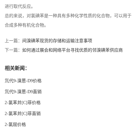
进行取代反应。
总的来说，对氯碘苯是一种具有多种化学性质的化合物，可以用于
合成多种有机化合物。
上一篇：
间溴碘苯现货的存储和运输注意事项
下一篇：
如何通过展会和网络平台寻找优质的邻溴碘苯供应商
相关新闻：
氘代9-溴蒽-D9价格
氘代9-溴蒽-D9直销
2-氯苯并[C]菲价格
2-氯苯并[C]菲直销
2-氯屈价格