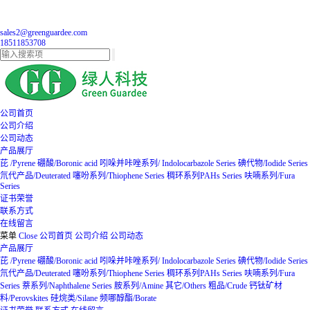
sales2@greenguardee.com
18511853708
公司首页
公司介绍
公司动态
产品展厅
芘 /Pyrene
硼酸/Boronic acid
吲哚并咔唑系列/ Indolocarbazole Series
碘代物/Iodide Series
氘代产品/Deuterated
噻吩系列/Thiophene Series
稠环系列PAHs Series
呋喃系列/Fura
Series
证书荣誉
联系方式
在线留言
菜单
Close
公司首页
公司介绍
公司动态
产品展厅
芘 /Pyrene
硼酸/Boronic acid
吲哚并咔唑系列/ Indolocarbazole Series
碘代物/Iodide Series
氘代产品/Deuterated
噻吩系列/Thiophene Series
稠环系列PAHs Series
呋喃系列/Fura
Series
萘系列/Naphthalene Series
胺系列/Amine
其它/Others
粗品/Crude
钙钛矿材
料/Perovskites
硅烷类/Silane
频哪醇酯/Borate