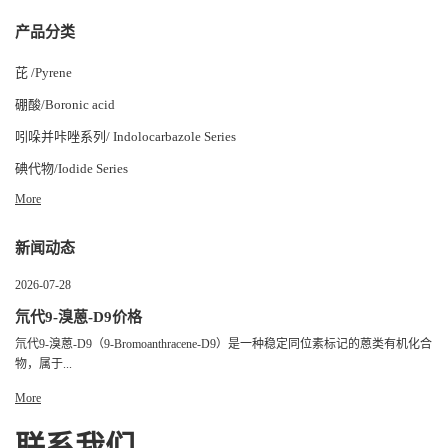
产品分类
芘 /Pyrene
硼酸/Boronic acid
吲哚并咔唑系列/ Indolocarbazole Series
碘代物/Iodide Series
More
新闻动态
2026-07-28
氘代9-溴蒽-D9价格
氘代9-溴蒽-D9（9-Bromoanthracene-D9）是一种稳定同位素标记的蒽类有机化合
物，属于...
More
联系我们