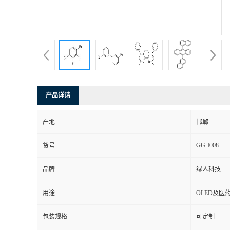
产品详请
产地
邯郸
GG-I008
货号
品牌
绿人科技
用途
OLED及医
包装规格
可定制