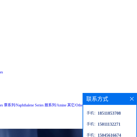
es
联系方式
es
萘系列/Naphthalene Series
胺系列/Amine
其它/Others
粗品/Crude
钙钛矿材
手机：
18511853708
手机：
15011132271
手机：
15045616674