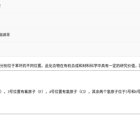
2
6-溴碘苯
分别位于苯环的不同位置。此化合物在有机合成和材料科学中具有一定的研究价值，
I），3号位置有氟原子（F），4号位置有氯原子（Cl），其余两个氢原子位于5号和6