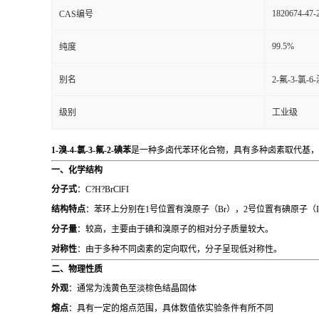
1820674-47-
CAS编号
99.5%
纯度
别名
2-氟-3-氯-
级别
工业级
1-溴-4-氯-3-氟-2-碘苯
是一种多卤代苯环化合物，具有多种卤素取代基，
一、化学结构
分子式
：C?H?BrClFI
结构特点
：苯环上分别在1号位置有溴原子（Br），2号位置有碘原子（
分子量
：较高，主要由于碘和溴原子的相对分子质量较大。
对称性
：由于多种不同卤素的定向取代，分子呈现低对称性。
二、物理性质
外观
：通常为浅黄色至淡棕色结晶固体
熔点
：具有一定的熔点范围，具体数值依实验条件有所不同