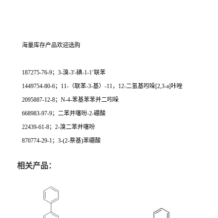
海量库存产品欢迎选购
187275-76-9；3-溴-3'-碘-1-1’联苯
1449754-80-6；11-（联苯-3-基）-11，12-二氢基吲哚[2,3-a]咔唑
2095887-12-8；N-4-苯基苯苯并二吲哚
668983-97-9；二苯并噻吩-2-硼酸
22439-61-8；2-溴二苯并噻吩
870774-29-1；3-(2-萘基)苯硼酸
相关产品：