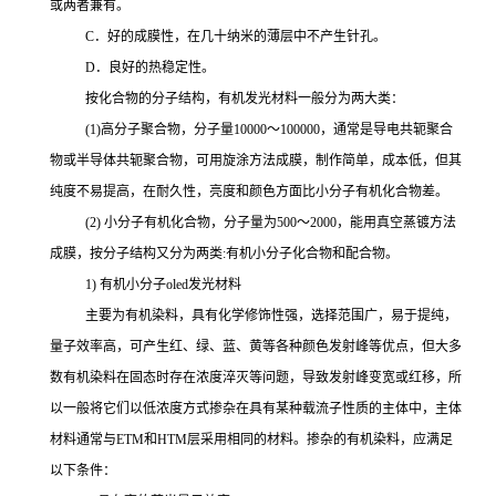
或两者兼有。
C．好的成膜性，在几十纳米的薄层中不产生针孔。
D．良好的热稳定性。
按化合物的分子结构，有机发光材料一般分为两大类：
(1)高分子聚合物，分子量10000～100000，通常是导电共轭聚合
物或半导体共轭聚合物，可用旋涂方法成膜，制作简单，成本低，但其
纯度不易提高，在耐久性，亮度和颜色方面比小分子有机化合物差。
(2) 小分子有机化合物，分子量为500～2000，能用真空蒸镀方法
成膜，按分子结构又分为两类:有机小分子化合物和配合物。
1) 有机小分子oled发光材料
主要为有机染料，具有化学修饰性强，选择范围广，易于提纯，
量子效率高，可产生红、绿、蓝、黄等各种颜色发射峰等优点，但大多
数有机染料在固态时存在浓度淬灭等问题，导致发射峰变宽或红移，所
以一般将它们以低浓度方式掺杂在具有某种载流子性质的主体中，主体
材料通常与
ETM和HTM层采用相同的材料。掺杂的有机染料，应满足
以下条件：