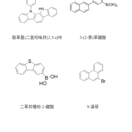
联苯基)二氢吲哚并[2,3-a]咔
3-(2-萘)苯硼酸
唑
二苯并噻吩-2-硼酸
9-溴菲