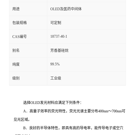
用途
OLED及医药中间体
包装规格
可定制
18737-40-1
CAS编号
别名
芳香基硅烷
99.5%
纯度
级别
工业级
选择OLED发光材料应满足下列条件：
A．高量子效率的荧光特性，荧光光谱主要分布400nm～700nm可
见光区域。
B．良好的半导体特性，即具有高的导电率，能传导电子或空穴