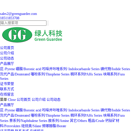
sales2@greenguardee.com
18511853708
公司首页
公司介绍
公司动态
产品展厅
芘 /Pyrene
硼酸/Boronic acid
吲哚并咔唑系列/ Indolocarbazole Series
碘代物/Iodide Series
氘代产品/Deuterated
噻吩系列/Thiophene Series
稠环系列PAHs Series
呋喃系列/Fura
Series
证书荣誉
联系方式
在线留言
菜单
Close
公司首页
公司介绍
公司动态
产品展厅
芘 /Pyrene
硼酸/Boronic acid
吲哚并咔唑系列/ Indolocarbazole Series
碘代物/Iodide Series
氘代产品/Deuterated
噻吩系列/Thiophene Series
稠环系列PAHs Series
呋喃系列/Fura
Series
萘系列/Naphthalene Series
胺系列/Amine
其它/Others
粗品/Crude
钙钛矿材
料/Perovskites
硅烷类/Silane
频哪醇酯/Borate