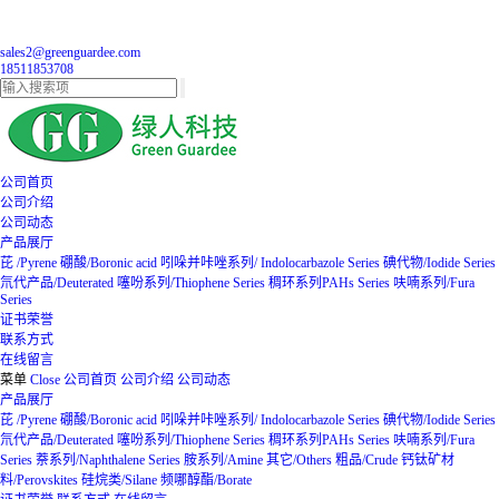
sales2@greenguardee.com
18511853708
公司首页
公司介绍
公司动态
产品展厅
芘 /Pyrene
硼酸/Boronic acid
吲哚并咔唑系列/ Indolocarbazole Series
碘代物/Iodide Series
氘代产品/Deuterated
噻吩系列/Thiophene Series
稠环系列PAHs Series
呋喃系列/Fura
Series
证书荣誉
联系方式
在线留言
菜单
Close
公司首页
公司介绍
公司动态
产品展厅
芘 /Pyrene
硼酸/Boronic acid
吲哚并咔唑系列/ Indolocarbazole Series
碘代物/Iodide Series
氘代产品/Deuterated
噻吩系列/Thiophene Series
稠环系列PAHs Series
呋喃系列/Fura
Series
萘系列/Naphthalene Series
胺系列/Amine
其它/Others
粗品/Crude
钙钛矿材
料/Perovskites
硅烷类/Silane
频哪醇酯/Borate