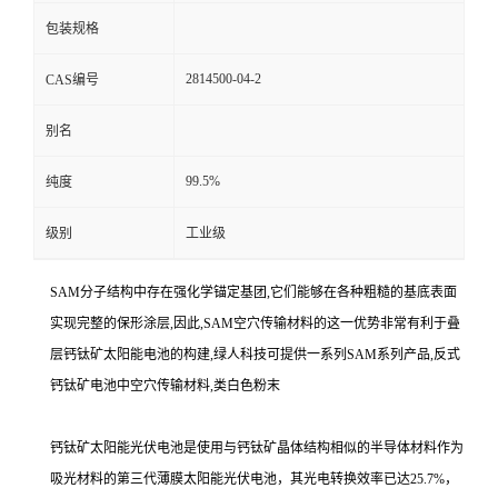
包装规格
2814500-04-2
CAS编号
别名
99.5%
纯度
级别
工业级
SAM分子结构中存在强化学锚定基团,它们能够在各种粗糙的基底表面
实现完整的保形涂层,因此,SAM空穴传输材料的这一优势非常有利于叠
层钙钛矿太阳能电池的构建,绿人科技可提供一系列SAM系列产品,反式
钙钛矿电池中空穴传输材料,类白色粉末
钙钛矿太阳能光伏电池是使用与钙钛矿晶体结构相似的半导体材料作为
吸光材料的第三代薄膜太阳能光伏电池，其光电转换效率已达
25.7%
，