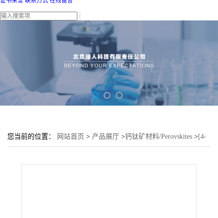
证书荣誉
联系方式
在线留言
您当前的位置：
网站首页
>
产品展厅
>
钙钛矿材料/Perovskites
>
[4-
(3,6-二苯基-9H-咔唑-9基)丁基]磷酸