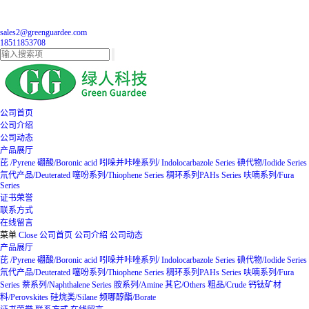
sales2@greenguardee.com
18511853708
公司首页
公司介绍
公司动态
产品展厅
芘 /Pyrene
硼酸/Boronic acid
吲哚并咔唑系列/ Indolocarbazole Series
碘代物/Iodide Series
氘代产品/Deuterated
噻吩系列/Thiophene Series
稠环系列PAHs Series
呋喃系列/Fura
Series
证书荣誉
联系方式
在线留言
菜单
Close
公司首页
公司介绍
公司动态
产品展厅
芘 /Pyrene
硼酸/Boronic acid
吲哚并咔唑系列/ Indolocarbazole Series
碘代物/Iodide Series
氘代产品/Deuterated
噻吩系列/Thiophene Series
稠环系列PAHs Series
呋喃系列/Fura
Series
萘系列/Naphthalene Series
胺系列/Amine
其它/Others
粗品/Crude
钙钛矿材
料/Perovskites
硅烷类/Silane
频哪醇酯/Borate