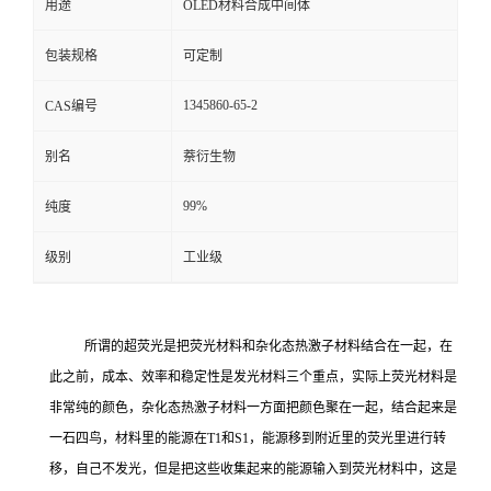
用途
OLED材料合成中间体
包装规格
可定制
1345860-65-2
CAS编号
别名
萘衍生物
99%
纯度
级别
工业级
所谓的超荧光是把荧光材料和杂化态热激子材料结合在一起，在
此之前，成本、效率和稳定性是发光材料三个重点，实际上荧光材料是
非常纯的颜色，杂化态热激子材料一方面把颜色聚在一起，结合起来是
一石四鸟，材料里的能源在
T1和S1，能源移到附近里的荧光里进行转
移，自己不发光，但是把这些收集起来的能源输入到荧光材料中，这是