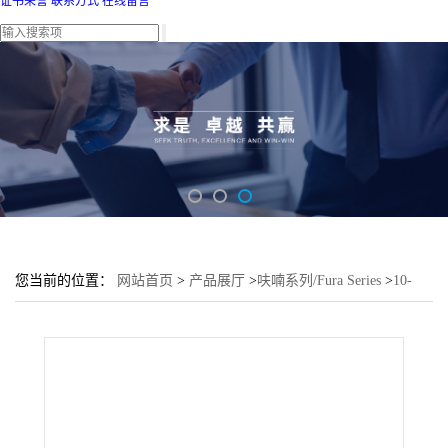
证书荣誉
联系方式
在线留言
您当前的位置：
网站首页
>
产品展厅
>
呋喃系列/Fura Series
>
10-
溴-7-氯-苯并[b]萘并[2,1-d]呋喃