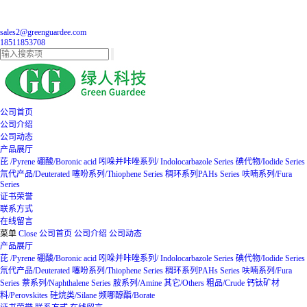
sales2@greenguardee.com
18511853708
公司首页
公司介绍
公司动态
产品展厅
芘 /Pyrene
硼酸/Boronic acid
吲哚并咔唑系列/ Indolocarbazole Series
碘代物/Iodide Series
氘代产品/Deuterated
噻吩系列/Thiophene Series
稠环系列PAHs Series
呋喃系列/Fura
Series
证书荣誉
联系方式
在线留言
菜单
Close
公司首页
公司介绍
公司动态
产品展厅
芘 /Pyrene
硼酸/Boronic acid
吲哚并咔唑系列/ Indolocarbazole Series
碘代物/Iodide Series
氘代产品/Deuterated
噻吩系列/Thiophene Series
稠环系列PAHs Series
呋喃系列/Fura
Series
萘系列/Naphthalene Series
胺系列/Amine
其它/Others
粗品/Crude
钙钛矿材
料/Perovskites
硅烷类/Silane
频哪醇酯/Borate