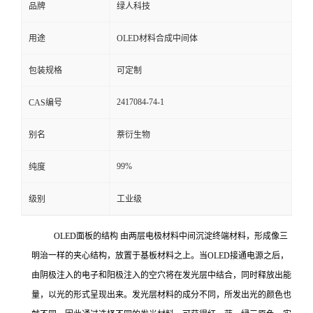
品牌
绿人科技
用途
OLED材料合成中间体
包装规格
可定制
2417084-74-1
CAS编号
别名
萘衍生物
99%
纯度
级别
工业级
OLED面板的结构 由两层电极材料中间沉淀终端材料，形成像三
明治一样的夹心结构，放置于基板材料之上。当OLED接通电源之后，
由阴极注入的电子和阳极注入的空穴将在发光层中结合，同时释放出能
量，以光的形式呈现出来。发光层材料的成分不同，所发出光的颜色也