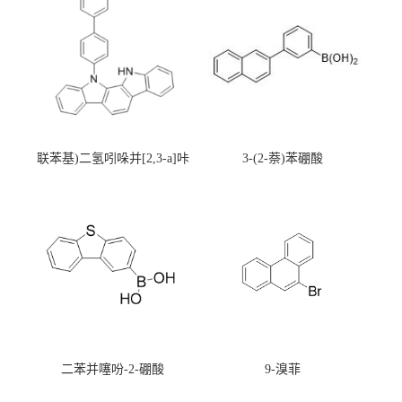
联苯基)二氢吲哚并[2,3-a]咔
3-(2-萘)苯硼酸
唑
二苯并噻吩-2-硼酸
9-溴菲