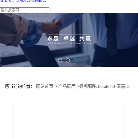
证书荣誉
联系方式
在线留言
您当前的位置：
网站首页
>
产品展厅
>
频哪醇酯/Borate
>
8-苯基-2-
萘硼酸频哪醇酯