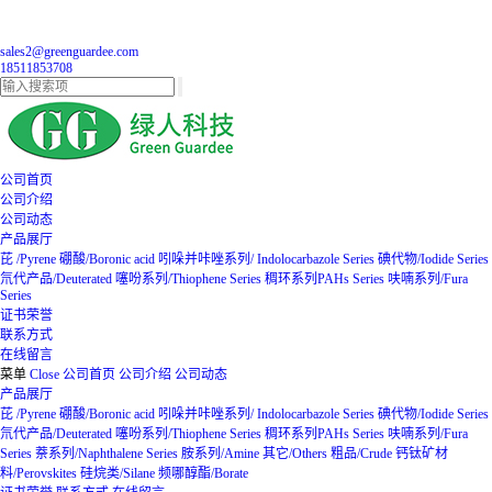
sales2@greenguardee.com
18511853708
公司首页
公司介绍
公司动态
产品展厅
芘 /Pyrene
硼酸/Boronic acid
吲哚并咔唑系列/ Indolocarbazole Series
碘代物/Iodide Series
氘代产品/Deuterated
噻吩系列/Thiophene Series
稠环系列PAHs Series
呋喃系列/Fura
Series
证书荣誉
联系方式
在线留言
菜单
Close
公司首页
公司介绍
公司动态
产品展厅
芘 /Pyrene
硼酸/Boronic acid
吲哚并咔唑系列/ Indolocarbazole Series
碘代物/Iodide Series
氘代产品/Deuterated
噻吩系列/Thiophene Series
稠环系列PAHs Series
呋喃系列/Fura
Series
萘系列/Naphthalene Series
胺系列/Amine
其它/Others
粗品/Crude
钙钛矿材
料/Perovskites
硅烷类/Silane
频哪醇酯/Borate