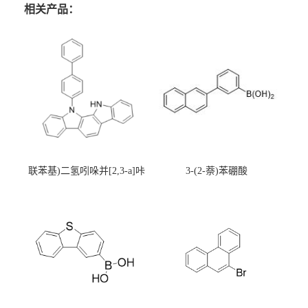
相关产品：
联苯基)二氢吲哚并[2,3-a]咔
3-(2-萘)苯硼酸
唑