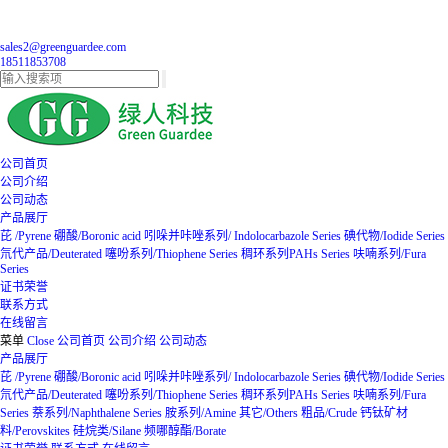
sales2@greenguardee.com
18511853708
公司首页
公司介绍
公司动态
产品展厅
芘 /Pyrene
硼酸/Boronic acid
吲哚并咔唑系列/ Indolocarbazole Series
碘代物/Iodide Series
氘代产品/Deuterated
噻吩系列/Thiophene Series
稠环系列PAHs Series
呋喃系列/Fura
Series
证书荣誉
联系方式
在线留言
菜单
Close
公司首页
公司介绍
公司动态
产品展厅
芘 /Pyrene
硼酸/Boronic acid
吲哚并咔唑系列/ Indolocarbazole Series
碘代物/Iodide Series
氘代产品/Deuterated
噻吩系列/Thiophene Series
稠环系列PAHs Series
呋喃系列/Fura
Series
萘系列/Naphthalene Series
胺系列/Amine
其它/Others
粗品/Crude
钙钛矿材
料/Perovskites
硅烷类/Silane
频哪醇酯/Borate