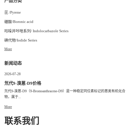
产品分类
芘 /Pyrene
硼酸/Boronic acid
吲哚并咔唑系列/ Indolocarbazole Series
碘代物/Iodide Series
More
新闻动态
2026-07-28
氘代9-溴蒽-D9价格
氘代9-溴蒽-D9（9-Bromoanthracene-D9）是一种稳定同位素标记的蒽类有机化合
物，属于...
More
联系我们