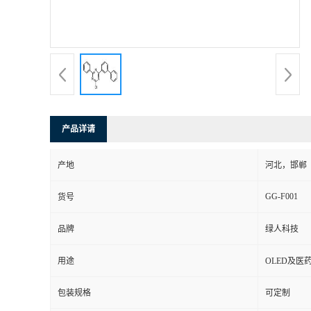
产品详请
产地
河北，邯郸
GG-F001
货号
品牌
绿人科技
用途
OLED及医
包装规格
可定制