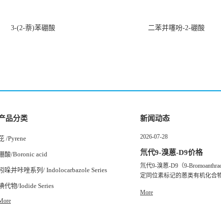
3-(2-萘)苯硼酸
二苯并噻吩-2-硼酸
产品分类
新闻动态
2026-07-28
芘 /Pyrene
氘代9-溴蒽-D9价格
硼酸/Boronic acid
氘代9-溴蒽-D9（9-Bromoanth
吲哚并咔唑系列/ Indolocarbazole Series
定同位素标记的蒽类有机化合物，
碘代物/Iodide Series
More
More