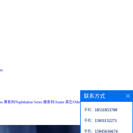
es
联系方式
es
萘系列/Naphthalene Series
胺系列/Amine
其它/Others
粗品/Crude
钙钛矿材
手机：
18511853708
手机：
15011132271
手机：
15045616674