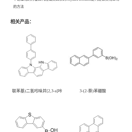
的方法
相关产品：
联苯基)二氢吲哚并[2,3-a]咔
3-(2-萘)苯硼酸
唑