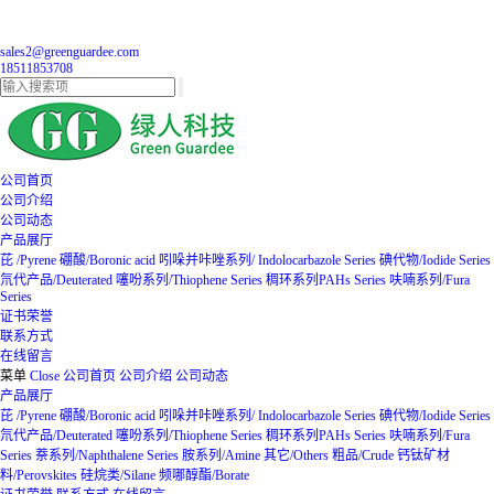
sales2@greenguardee.com
18511853708
公司首页
公司介绍
公司动态
产品展厅
芘 /Pyrene
硼酸/Boronic acid
吲哚并咔唑系列/ Indolocarbazole Series
碘代物/Iodide Series
氘代产品/Deuterated
噻吩系列/Thiophene Series
稠环系列PAHs Series
呋喃系列/Fura
Series
证书荣誉
联系方式
在线留言
菜单
Close
公司首页
公司介绍
公司动态
产品展厅
芘 /Pyrene
硼酸/Boronic acid
吲哚并咔唑系列/ Indolocarbazole Series
碘代物/Iodide Series
氘代产品/Deuterated
噻吩系列/Thiophene Series
稠环系列PAHs Series
呋喃系列/Fura
Series
萘系列/Naphthalene Series
胺系列/Amine
其它/Others
粗品/Crude
钙钛矿材
料/Perovskites
硅烷类/Silane
频哪醇酯/Borate