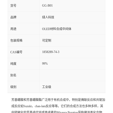
GG-B01
货号
品牌
绿人科技
用途
OLED材料合成中间体
包装规格
可定制
1858289-74-3
CAS编号
99%
纯度
别名
级别
工业级
芳基硼酸和芳基硼酸酯广泛用于有机合成中，特别是偶联反应和共轭加
成反应如Suzuki，chan-lam反应等等。它们的合成方法也多种多样，其
中钯催化的芳基卤代烃或类卤素的
Miyaura Boration
是构建该类化合物