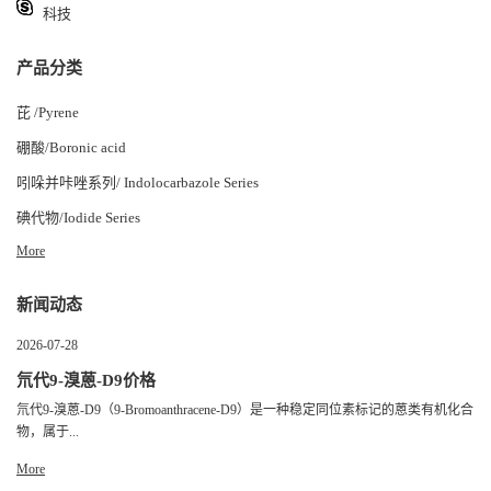
科技
产品分类
芘 /Pyrene
硼酸/Boronic acid
吲哚并咔唑系列/ Indolocarbazole Series
碘代物/Iodide Series
More
新闻动态
2026-07-28
氘代9-溴蒽-D9价格
氘代9-溴蒽-D9（9-Bromoanthracene-D9）是一种稳定同位素标记的蒽类有机化合
物，属于...
More