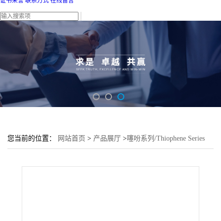
证书荣誉
联系方式
在线留言
您当前的位置：
网站首页
>
产品展厅
>
噻吩系列/Thiophene Series
>
4-苯基-6-[3-(4,4,5,5-四甲基-1,3,2-二氧硼杂环戊烷-2-基)苯基]二苯
并噻吩