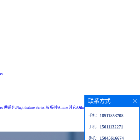
es
联系方式
es
萘系列/Naphthalene Series
胺系列/Amine
其它/Others
粗品/Crude
钙钛矿材
手机：
18511853708
手机：
15011132271
手机：
15045616674