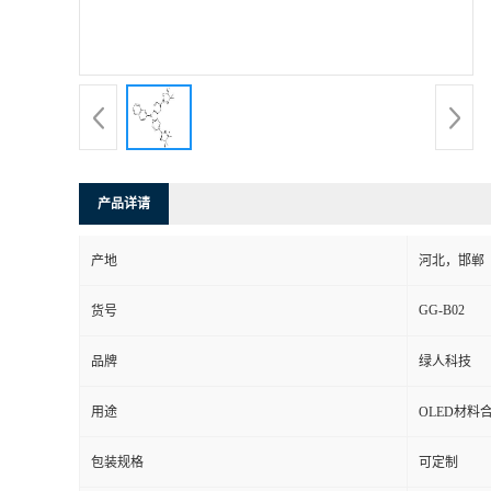
产品详请
产地
河北，邯郸
GG-B02
货号
品牌
绿人科技
用途
OLED材料
包装规格
可定制