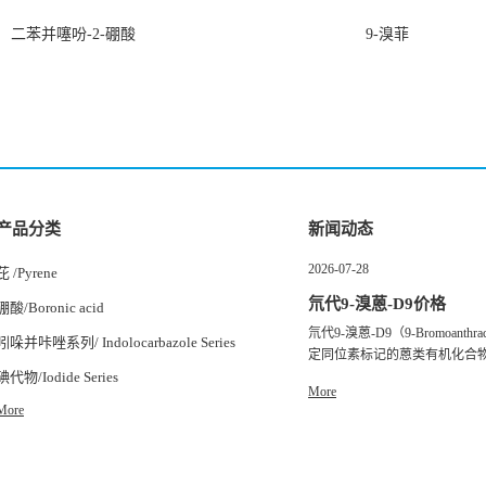
二苯并噻吩-2-硼酸
9-溴菲
产品分类
新闻动态
2026-07-28
芘 /Pyrene
氘代9-溴蒽-D9价格
硼酸/Boronic acid
氘代9-溴蒽-D9（9-Bromoanth
吲哚并咔唑系列/ Indolocarbazole Series
定同位素标记的蒽类有机化合物，
碘代物/Iodide Series
More
More