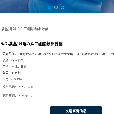
(2-萘基)咔唑-3,6-二硼酸频那醇酯
9-(2-萘基)咔唑-3,6-二硼酸频那醇酯
英文名称：
9-(naphthalen-2-yl)-3,6-bis(4,4,5,5-tetramethyl-1,3,2-dioxaborolan-2-yl)-9H-ca
品牌：
绿人科技
产地：
河北，邯郸
型号：
可定制
货号：
GG-B02
发布日期：
2023-10-20
更新日期：
2026-05-22
发送咨询信息