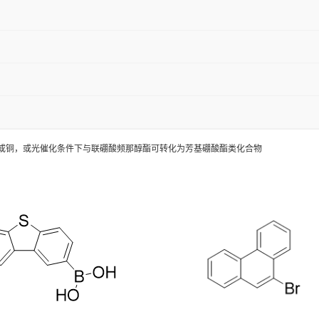
或铜，或光催化条件下与联硼酸频那醇酯可转化为
芳基硼酸酯类化合物