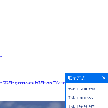
es
联系方式
es
萘系列/Naphthalene Series
胺系列/Amine
其它/Others
粗品/Crude
钙钛矿材
手机：
18511853708
手机：
15011132271
手机：
15045616674