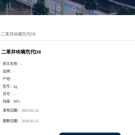
>
二苯并呋喃氘代D8
二苯并呋喃氘代D8
英文名称：
-
品牌：
-
产地：
-
型号：
kg
货号：
-
纯度：
98%
发布日期：
2025-01-24
更新日期：
2026-05-22