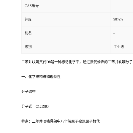
CAS编号
98%%
纯度
-
别名
级别
工业级
二苯并呋喃氘代D8是一种标记化学品，通过氘代修饰的二苯并呋喃分
一、化学结构与物理特性
分子结构
分子式：C12D8O
特点：二苯并呋喃骨架中八个氢原子被氘原子替代