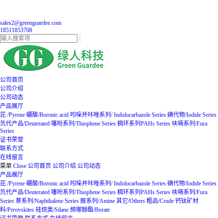
sales2@greenguardee.com
18511853708
公司首页
公司介绍
公司动态
产品展厅
芘 /Pyrene
硼酸/Boronic acid
吲哚并咔唑系列/ Indolocarbazole Series
碘代物/Iodide Series
氘代产品/Deuterated
噻吩系列/Thiophene Series
稠环系列PAHs Series
呋喃系列/Fura
Series
证书荣誉
联系方式
在线留言
菜单
Close
公司首页
公司介绍
公司动态
产品展厅
芘 /Pyrene
硼酸/Boronic acid
吲哚并咔唑系列/ Indolocarbazole Series
碘代物/Iodide Series
氘代产品/Deuterated
噻吩系列/Thiophene Series
稠环系列PAHs Series
呋喃系列/Fura
Series
萘系列/Naphthalene Series
胺系列/Amine
其它/Others
粗品/Crude
钙钛矿材
料/Perovskites
硅烷类/Silane
频哪醇酯/Borate