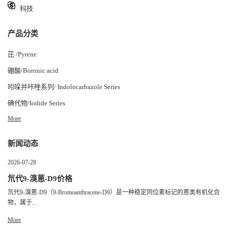
科技
产品分类
芘 /Pyrene
硼酸/Boronic acid
吲哚并咔唑系列/ Indolocarbazole Series
碘代物/Iodide Series
More
新闻动态
2026-07-28
氘代9-溴蒽-D9价格
氘代9-溴蒽-D9（9-Bromoanthracene-D9）是一种稳定同位素标记的蒽类有机化合
物，属于...
More