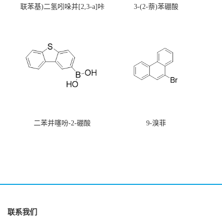
联苯基)二氢吲哚并[2,3-a]咔
3-(2-萘)苯硼酸
唑
二苯并噻吩-2-硼酸
9-溴菲
联系我们