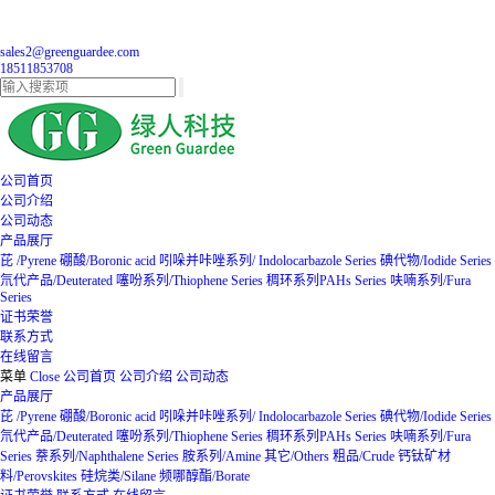
sales2@greenguardee.com
18511853708
公司首页
公司介绍
公司动态
产品展厅
芘 /Pyrene
硼酸/Boronic acid
吲哚并咔唑系列/ Indolocarbazole Series
碘代物/Iodide Series
氘代产品/Deuterated
噻吩系列/Thiophene Series
稠环系列PAHs Series
呋喃系列/Fura
Series
证书荣誉
联系方式
在线留言
菜单
Close
公司首页
公司介绍
公司动态
产品展厅
芘 /Pyrene
硼酸/Boronic acid
吲哚并咔唑系列/ Indolocarbazole Series
碘代物/Iodide Series
氘代产品/Deuterated
噻吩系列/Thiophene Series
稠环系列PAHs Series
呋喃系列/Fura
Series
萘系列/Naphthalene Series
胺系列/Amine
其它/Others
粗品/Crude
钙钛矿材
料/Perovskites
硅烷类/Silane
频哪醇酯/Borate