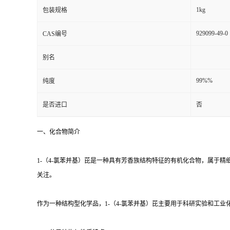
1kg
包装规格
929099-49-0
CAS编号
别名
99%%
纯度
是否进口
否
一、化合物简介
1-（4-氯苯并基）芘是一种具有芳香族结构特征的有机化合物，属于
关注。
作为一种结构型化学品，1-（4-氯苯并基）芘主要用于科研实验和工