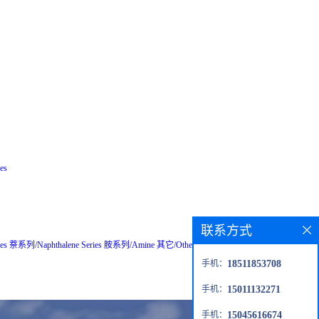
es
联系方式
es
萘系列/Naphthalene Series
胺系列/Amine
其它/Others
粗品/Crude
钙钛矿材
手机：
18511853708
手机：
15011132271
手机：
15045616674