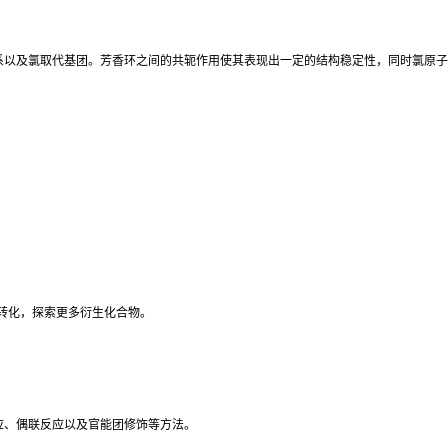
体系以及氯取代基团。芳香环之间的共轭作用使其表现出一定的结构稳定性，同时氯原
转化，探索更多衍生化合物。
反应、偶联反应以及官能团修饰等方法。